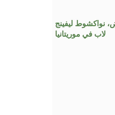
 PK17، الرياض، نواكشوط ليفينج
لاب في موريتانيا