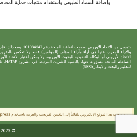
وإضافة السماد الطبيعي واستخدام منتجات حماية المحاصي
بتمويل من الاتحاد الأوروبي بموجب اتفاقية المنحة رقم 84647
والآراء المعرب عنها هي آراء وآراء المؤلف (المؤلفين) فقط ولا تعكس بالضرورة
الاتحاد الأوروبي أو الوكالة التنفيذية للبحوث الأوروبية. ولا يمكن اعتبار الاتحاد الأور
السلطة 
للتعليم والبحث والابتكار (SERI).
تتم ترجمة هذا الموقع الإلكتروني تلقائياً إلى اللغتين الفرنسية والعربية باستخدام Translatepress. نعتذر عن أي أخطاء في الترجمة.
×
© 2023 NATAE. جميع الحقوق محفوظة.