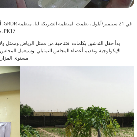
PK17، يقوم المزارعون في المناطق شبه الحضرية بزراعة الخضروات والفواكه للاستهلاك الخاص والأسواق المحلية.
بدأ حفل التدشين بكلمات افتتاحية من ممثل الرياض وممثل ولا
الإيكولوجية وتقديم أعضاء المجلس التمثيلي. وسيعمل المجلس ا
مستوى المزارع،