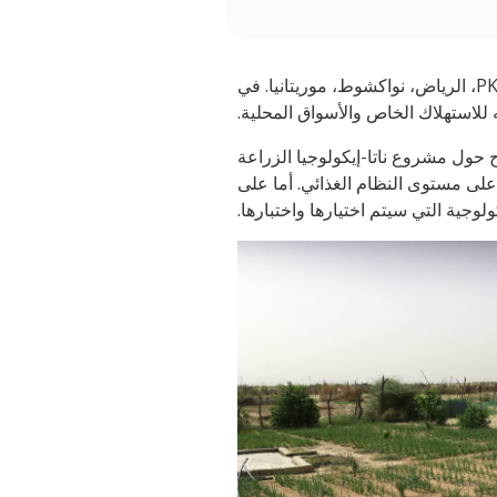
في 21 سبتمبر/أيلول، نظمت المنظمة الشريكة لنا، منظمة GRDR، أول مختبر من أصل ستة مختبرات حية تابعة لمنظمة ناتا في منطقة PK17، الرياض، نواكشوط، موريتانيا. في
 حول مشروع ناتا-إيكولوجيا الزراعة
على مستوى النظام الغذائي. أما على
ية التي سيتم اختيارها واختبارها.