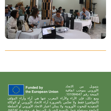
بتمويل من الاتحاد
الأوروبي بموجب اتفاقية
المنحة رقم 101084647.
ومع ذلك، فإن الآراء والآراء المعرب عنها هي آراء وآراء المؤلف
(المؤلفين) فقط ولا تعكس بالضرورة آراء الاتحاد الأوروبي أو الوكالة
التنفيذية للبحوث الأوروبية. ولا يمكن اعتبار الاتحاد الأوروبي أو السلطة
المانحة مسؤولة عنها. بالنسبة للشريك المرتبط في مشروع NATAE،