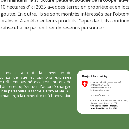
0 hectares d'ici 2035 avec des terres en propriété et en loc
-goutte. En outre, ils se sont montrés intéressés par l'obtent
ales et à améliorer leurs produits. Cependant, ils continue
rative et à ne pas en tirer de revenus personnels.
e dans le cadre de la convention de
points de vue et opinions exprimés
ne reflètent pas nécessairement ceux de
l'Union européenne ni l'autorité chargée
r le partenaire associé au projet NATAE,
ormation, à la recherche et à l'innovation