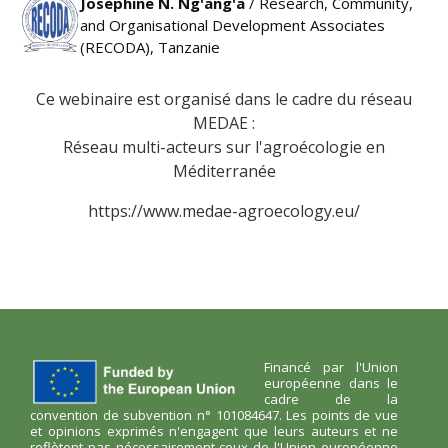
Josephine N. Ng'ang'a
/ Research, Community,
and Organisational Development Associates
(RECODA), Tanzanie
Ce webinaire est organisé dans le cadre du réseau
MEDAE :
Réseau multi-acteurs sur l'agroécologie en
Méditerranée
https://www.medae-agroecology.eu/
Financé par l'Union
européenne dans le
cadre de la
convention de subvention n° 101084647. Les points de vue
et opinions exprimés n'engagent que leurs auteurs et ne
reflètent pas nécessairement ceux de l'Union européenne