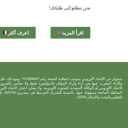
نحن نتطلع إلى طلباتك!
اقرأ المزيد
اعرف أكثر
بتمويل من الاتحاد الأوروبي بموجب اتفاقية المنحة رقم 84647
والآراء المعرب عنها هي آراء وآراء المؤلف (المؤلفين) فقط ولا تعكس بالضرورة
الاتحاد الأوروبي أو الوكالة التنفيذية للبحوث الأوروبية. ولا يمكن اعتبار الاتحاد الأور
السلطة 
للتعليم والبحث والابتكار (SERI).