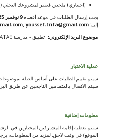
(اختياري) ملخص قصير لمشروعك البحثي (1 صفحة)
يجب إرسال الطلبات في موعد أقصاه
9 نوفمبر 2025 (11:59 مساءً)
إلى:
youssef.trifa@gmail.com
,
mail.com
موضوع البريد الإلكتروني:
"تطبيق - مدرسة NATAE البحثية 2025 - الاسم الأخير الاسم الأول"
عملية الاختيار
سيتم تقييم الطلبات على أساس الصلة بموضوعات ال
سيتم الاتصال بالمتقدمين الناجحين عن طريق البر
معلومات إضافية
ستتم تغطية إقامة المشاركين المختارين في الرشيدي
الموقع) في وقت لاحق. لمزيد من المعلومات، يرجى