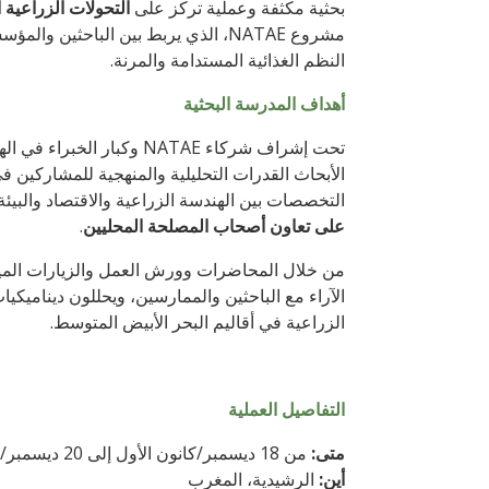
بحثية مكثفة وعملية تركز على
التحولات الزراعية ا
مشروع NATAE، الذي يربط بين الباحثي
النظم الغذائية المستدامة والمرنة.
أهداف المدرسة البحثية
تحت إشراف شركاء NATAE وكب
الأبحاث القدرات التحليلية والمنهجية للمشاركين في
التخصصات بين الهندسة الزراعية والاقتصاد والبيئة
على تعاون أصحاب المصلحة المحليين
.
من خلال المحاضرات وورش العمل والزيارات المي
الآراء مع الباحثين والممارسين، ويحللون ديناميكي
الزراعية في أقاليم البحر الأبيض المتوسط.
التفاصيل العملية
متى:
من 18 ديسمبر/كانون الأول إلى 20 ديسمبر/كانون الأول 2025
أين:
الرشيدية، المغرب