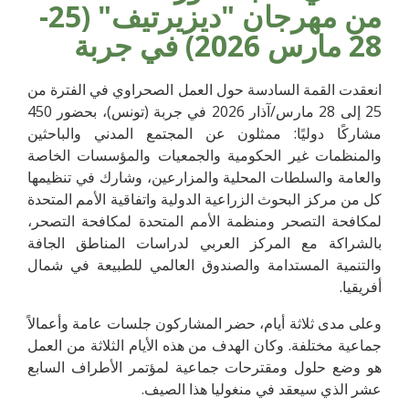
من مهرجان "ديزيرتيف" (25-
28 مارس 2026) في جربة
انعقدت القمة السادسة حول العمل الصحراوي في الفترة من
25 إلى 28 مارس/آذار 2026 في جربة (تونس)، بحضور 450
مشاركًا دوليًا: ممثلون عن المجتمع المدني والباحثين
والمنظمات غير الحكومية والجمعيات والمؤسسات الخاصة
والعامة والسلطات المحلية والمزارعين، وشارك في تنظيمها
كل من مركز البحوث الزراعية الدولية واتفاقية الأمم المتحدة
لمكافحة التصحر ومنظمة الأمم المتحدة لمكافحة التصحر،
بالشراكة مع المركز العربي لدراسات المناطق الجافة
والتنمية المستدامة والصندوق العالمي للطبيعة في شمال
أفريقيا.
وعلى مدى ثلاثة أيام، حضر المشاركون جلسات عامة وأعمالاً
جماعية مختلفة. وكان الهدف من هذه الأيام الثلاثة من العمل
هو وضع حلول ومقترحات جماعية لمؤتمر الأطراف السابع
عشر الذي سيعقد في منغوليا هذا الصيف.