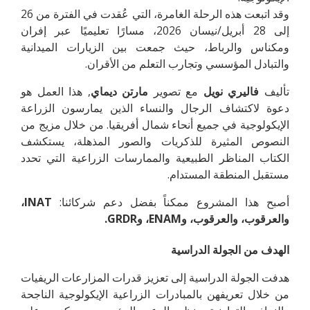
وقد اتبعت هذه الرحلة الغامرة، التي عُقدت في الفترة من 26
إلى 28 أبريل/نيسان 2026، مسارًا تعليميًا عبر إفران
ومكناس والرباط، حيث جمعت بين الزيارات الميدانية
والتبادل المؤسسي وتجارب التعلم من الأقران.
تأليف
فاليري نويل
مع تصوير
مارتن ديماي
, هذا العمل هو
دعوة لاكتشاف الرجال والنساء الذين يمارسون الزراعة
الإيكولوجية في جميع أنحاء شمال أفريقيا. من خلال مزيج من
النصوص المثيرة للذكريات والصور المذهلة، يستكشف
الكتاب المناظر الطبيعية والممارسات الزراعية التي تحدد
مستقبل المنطقة المستدام.
أصبح هذا المشروع ممكناً بفضل دعم شركائنا:
INAT،
والعرقوب، والعرقوب، وENAM، وGRDR.
الهدف من الجولة الدراسية
هدفت الجولة الدراسية إلى تعزيز قدرات المزارعات الريفيات
من خلال تعريفهن بالمبادرات الزراعية الإيكولوجية الناجحة